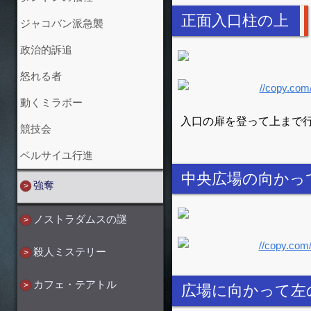
正面入口柱の上
ジャコバン派急襲
政治的訴追
怒れる者
動くミラボー
入口の扉を登って上まで
競技会
ベルサイユ行進
中央広場の向かっ
強奪
ノストラダムスの謎
殺人ミステリー
カフェ・テアトル
広場に向かって左