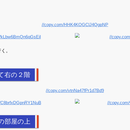
行く。
て右の２階
の部屋の上