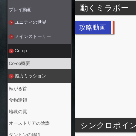
動くミラボー
プレイ動画
ユニティの世界
攻略動画
メインストーリー
Co-op
Co-op概要
協力ミッション
転がる首
食物連鎖
地獄の罠
シンクロポイ
オーストリアの陰謀
ダントンの犠牲