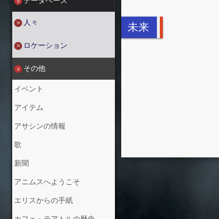
データベース
人々
未来
ロケーション
その他
イベント
アイテム
アサシンの情報
歌
新聞
アニムスへようこそ
エリスからの手紙