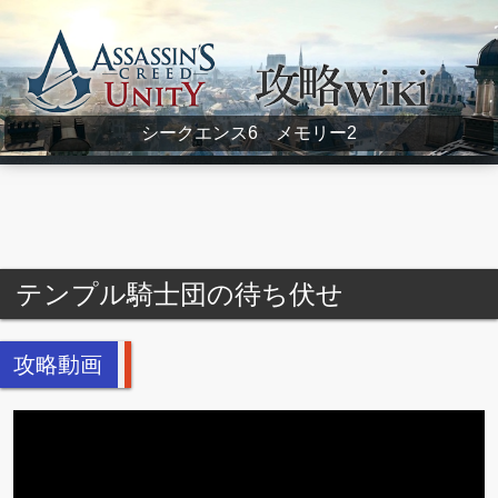
Assassin's Creed Unity Wiki
シークエンス6 メモリー2
テンプル騎士団の待ち伏せ
攻略動画