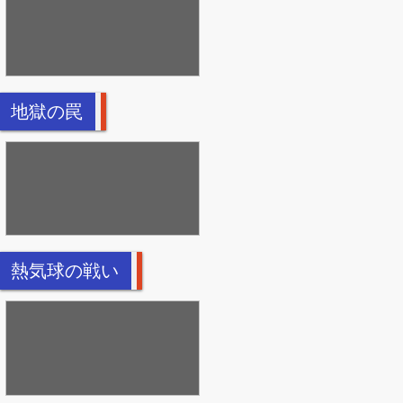
地獄の罠
熱気球の戦い