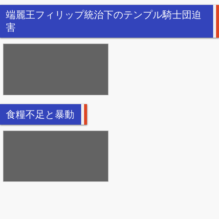
端麗王フィリップ統治下のテンプル騎士団迫
害
食糧不足と暴動