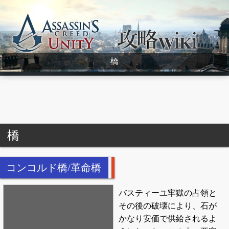
Assassin's Creed Unity Wiki
橋
橋
コンコルド橋/革命橋
バスティーユ牢獄の占領と
その後の破壊により、石が
かなり安価で供給されるよ