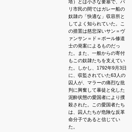
塔）とは小さな要塞で、パ
リ市民の間ではガレー船の
奴隷の「快適な」収容所と
してよく知られていた。こ
の措置は慈悲深いサン＝ヴ
ァンサン＝ド＝ポール修道
士の発案によるものだっ
た。また、一般からの寄付
もこの奴隷たちを支えてい
た。しかし、1792年9月3日
に、収監されていた63人の
囚人が、マラーの痛烈な批
判に興奮して暴徒と化した
泥酔状態の愛国者により撲
殺された。この愛国者たち
は、囚人たちが危険な反革
命分子であると信じてい
た。