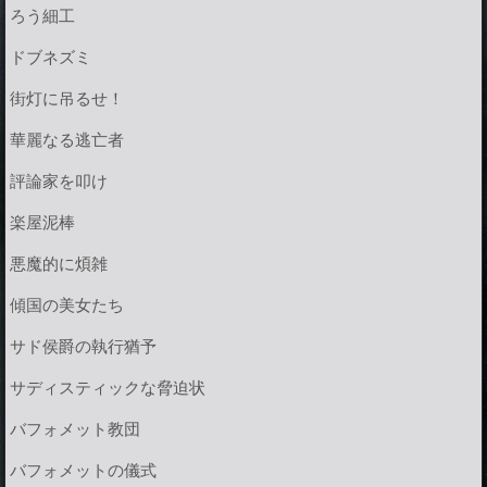
ろう細工
ドブネズミ
街灯に吊るせ！
華麗なる逃亡者
評論家を叩け
楽屋泥棒
悪魔的に煩雑
傾国の美女たち
サド侯爵の執行猶予
サディスティックな脅迫状
バフォメット教団
バフォメットの儀式