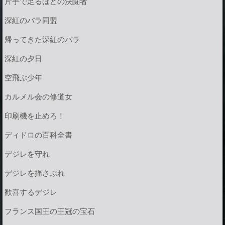
片手で足るほどの決闘者
深紅のバラ同盟
帰ってきた深紅のバラ
深紅の夕日
空飛ぶ少年
カルメル会の修道女
印刷機を止めろ！
ディドロの百科全書
デジレを守れ
デジレを揺さぶれ
歓喜するデジレ
フランス国王の王冠の宝石