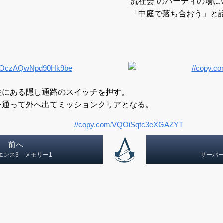
流社会”のパーティの場に
「中庭で落ち合おう」と
柱にある隠し通路のスイッチを押す。
を通って外へ出てミッションクリアとなる。
前へ
エンス3 メモリー1
サーバ