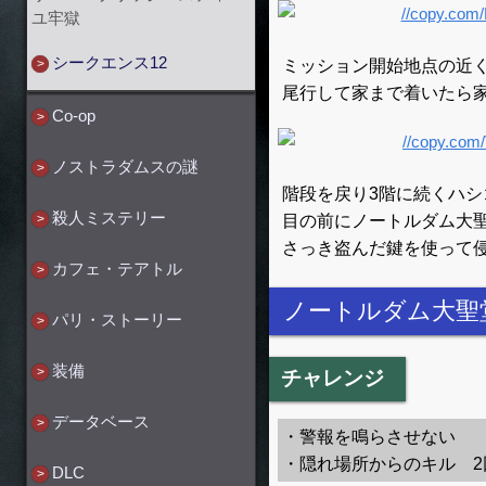
ユ牢獄
シークエンス12
ミッション開始地点の近
尾行して家まで着いたら
Co-op
ノストラダムスの謎
階段を戻り3階に続くハシ
殺人ミステリー
目の前にノートルダム大
さっき盗んだ鍵を使って
カフェ・テアトル
ノートルダム大聖
パリ・ストーリー
装備
チャレンジ
データベース
・警報を鳴らさせない
・隠れ場所からのキル 2
DLC