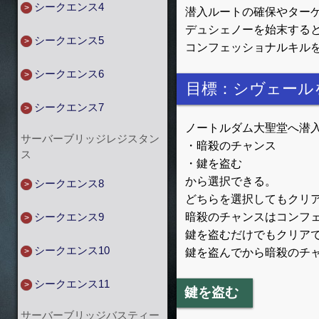
シークエンス4
潜入ルートの確保やター
デュシェノーを始末すると
シークエンス5
コンフェッショナルキル
シークエンス6
目標：シヴェール
シークエンス7
ノートルダム大聖堂へ潜
サーバーブリッジレジスタン
・暗殺のチャンス
ス
・鍵を盗む
から選択できる。
シークエンス8
どちらを選択してもクリ
暗殺のチャンスはコンフ
シークエンス9
鍵を盗むだけでもクリア
シークエンス10
鍵を盗んでから暗殺のチ
シークエンス11
鍵を盗む
サーバーブリッジバスティー