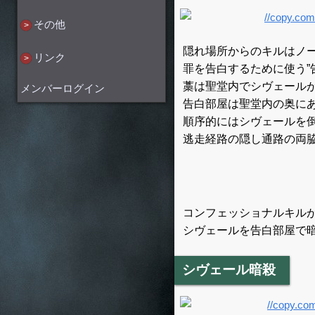
その他
隠れ場所からのキルはノー
リンク
罪を告白するために使う”
藁は聖堂内でシヴェール
メンバーログイン
告白部屋は聖堂内の奥に
順序的にはシヴェールを
逃走経路の隠し通路の両
コンフェッショナルキル
シヴェールを告白部屋で暗
シヴェール暗殺