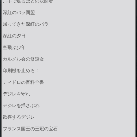
片手で足るほどの決闘者
深紅のバラ同盟
帰ってきた深紅のバラ
深紅の夕日
空飛ぶ少年
カルメル会の修道女
印刷機を止めろ！
ディドロの百科全書
デジレを守れ
デジレを揺さぶれ
歓喜するデジレ
フランス国王の王冠の宝石