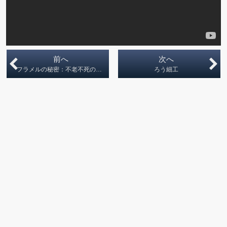
前へ
次へ
フラメルの秘密：不老不死のエリクサー
ろう細工