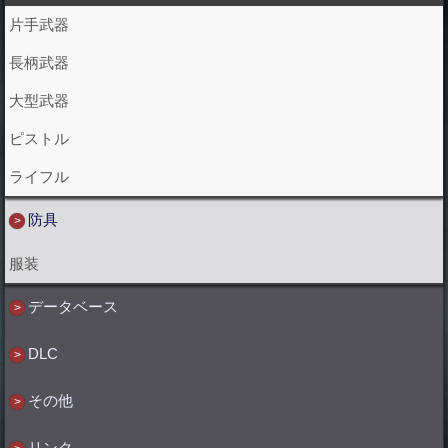
片手武器
長柄武器
大型武器
ピストル
ライフル
防具
服装
データベース
DLC
その他