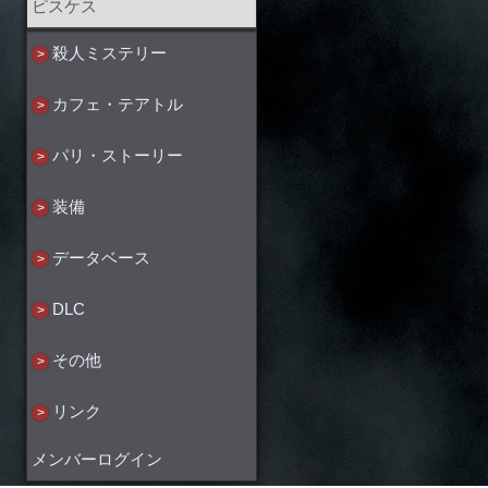
ピスケス
殺人ミステリー
カフェ・テアトル
パリ・ストーリー
装備
データベース
DLC
その他
リンク
メンバーログイン