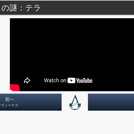
スの謎：テラ
前へ
ヴィーナス